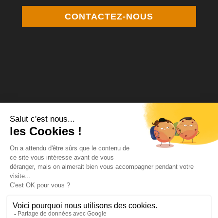
CONTACTEZ-NOUS
Médiateur de la consommation Agrée
MCP Médiation
12 square Desnouettes 75015 Paris
www.mcpmediation.org
contact@mcpmediation.org