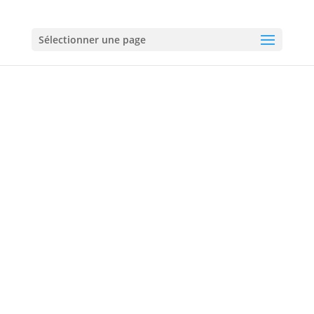
01 60 18 92 50
Sélectionner une page
Assainissement en Seine-et-Marne
01 60 18 92 50
06 60 60 72 60
Urgences :