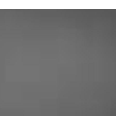
NOS CLIENTS SONT
SATISFAITS
Audrey McDave
« Professionnel très aimable et honnête
! L’intervention a eu lieu suite à un
problème de serrure, c’est rapide
efficace et très raisonnable niveaux prix
! Je recommande vivement ce
professionnel »