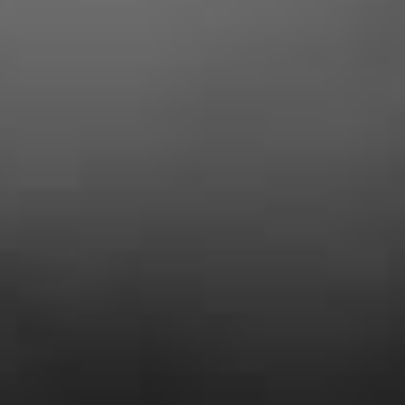
Yohan Corcos
« Entreprise tres serieuse, prix plus que
correct et travail soigné ! je suis ravi des
travaux effectués chez moi »
Dubois Yadere