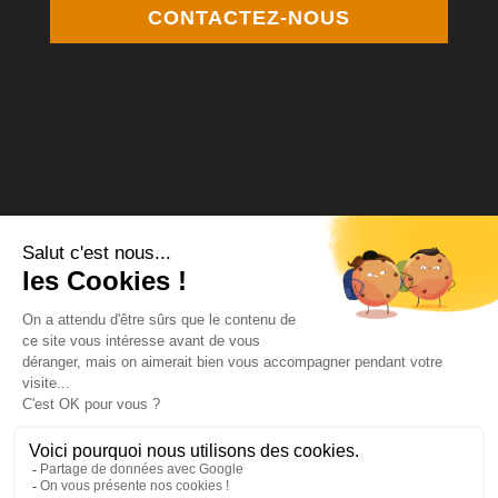
CONTACTEZ-NOUS
Médiateur de la consommation Agrée
MCP Médiation
12 square Desnouettes 75015 Paris
www.mcpmediation.org
contact@mcpmediation.org