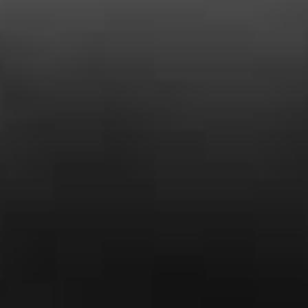
Yohan Corcos
« Entreprise tres serieuse, prix plus que
correct et travail soigné ! je suis ravi des
travaux effectués chez moi »
Dubois Yadere
« Super travail . Bonne accueil
téléphonique. Ils sont réalisé l’entretien