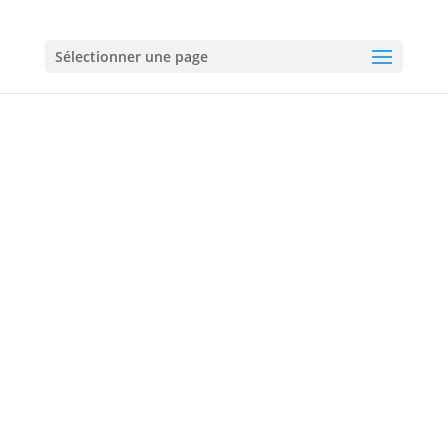
01 60 18 92 50
Sélectionner une page
Électricien à Brou-sur-Chantereine
01 60 18 92 50
06 60 60 72 60
Urgences :