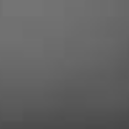
SONT
SATISFAITS
Audrey McDave
« Professionnel très aimable et honnête
! L’intervention a eu lieu suite à un
problème de serrure, c’est rapide
efficace et très raisonnable niveaux prix
! Je recommande vivement ce
professionnel »