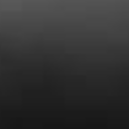
Yohan Corcos
« Entreprise tres serieuse, prix plus que
correct et travail soigné ! je suis ravi des
travaux effectués chez moi«
Dubois Yadere
« Super travail . Bonne accueil
téléphonique. Ils sont réalisé l’entretien