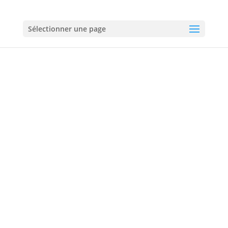
01 60 18 92 50
Sélectionner une page
Électricité à Savigny-le-Temple
01 60 18 92 50
06 60 60 72 60
Urgences :