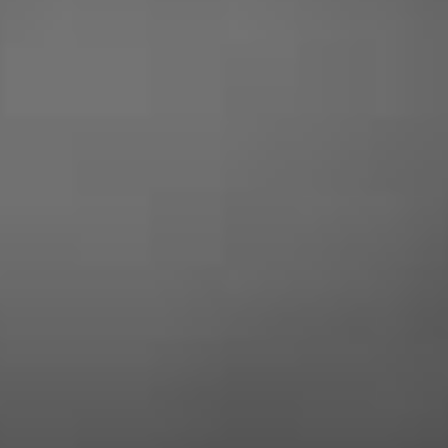
SONT
SATISFAITS
Audrey McDave
«
Professionnel très aimable et honnête
! L’intervention a eu lieu suite à un
problème de serrure, c’est rapide
efficace et très raisonnable niveaux prix
! Je recommande vivement ce
professionnel
«