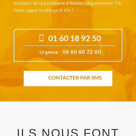
domaine de la plomberie à Noisiel (département 77),
faites appel à Leforge et Fils !
01 60 18 92 50
06 60 60 72 60
Urgence :
CONTACTER PAR SMS
ILS NOUS FONT