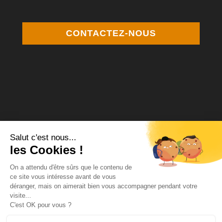
CONTACTEZ-NOUS
Médiateur de la consommation Agrée
MCP Médiation
12 square Desnouettes 75015 Paris
www.mcpmediation.org
contact@mcpmediation.org