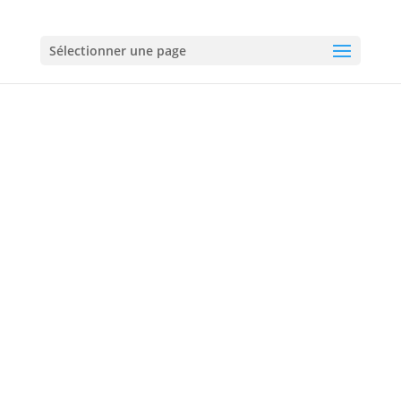
01 60 18 92 50
Sélectionner une page
Plombier à Noisiel
01 60 18 92 50
06 60 60 72 60
Urgences :