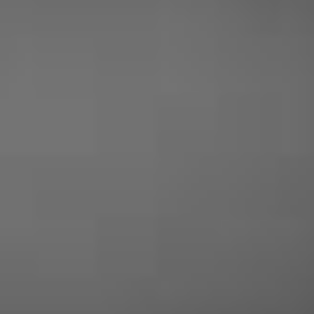
Yohan Corcos
« Entreprise tres serieuse, prix plus que
correct et travail soigné ! je suis ravi des
travaux effectués chez moi »
Dubois Yadere