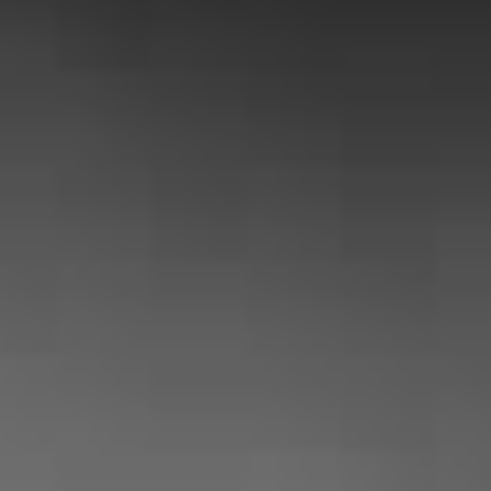
NOS CLIENTS
SONT
SATISFAITS
Audrey McDave
« Professionnel très aimable et honnête
! L’intervention a eu lieu suite à un
problème de serrure, c’est rapide
efficace et très raisonnable niveaux prix
! Je recommande vivement ce
professionnel »