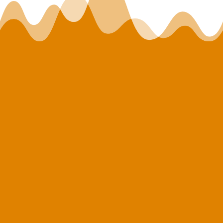
POURQUOI
CHOISIR
LEFORGE ET
FILS ?

ENTREPRISE DE BÂTIMENT
Nous sommes une société réputée de Seine-