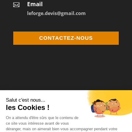
Email

leforge.devis@gmail.com
CONTACTEZ-NOUS
Médiateur de la consommation Agrée
MCP Médiation
12 square Desnouettes 75015 Paris