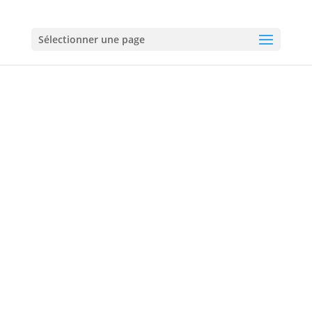
01 60 18 92 50
Sélectionner une page
Plombier à Saint-Fargeau-
Ponthierry
01 60 18 92 50
06 60 60 72 60
Urgences :