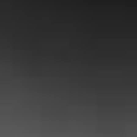
|
NOS CLIENTS
SONT
SATISFAITS
Audrey McDave
« Professionnel très aimable et honnête
! L’intervention a eu lieu suite à un
problème de serrure, c’est rapide
efficace et très raisonnable niveaux prix