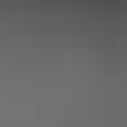
! Je recommande vivement ce
professionnel »
Yohan Corcos
« Entreprise tres serieuse, prix plus que
correct et travail soigné ! je suis ravi des
travaux effectués chez moi »