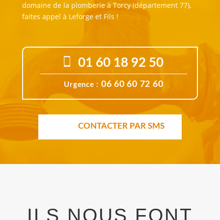
domaine de la plomberie à Torcy (département 77),
faites appel à Leforge et Fils !
01 60 18 92 50
06 60 60 72 60
Urgence :
CONTACTER PAR SMS
ILS NOUS FONT