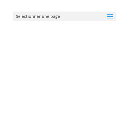
01 60 18 92 50
Sélectionner une page
Plombier à Torcy
01 60 18 92 50
06 60 60 72 60
Urgences :