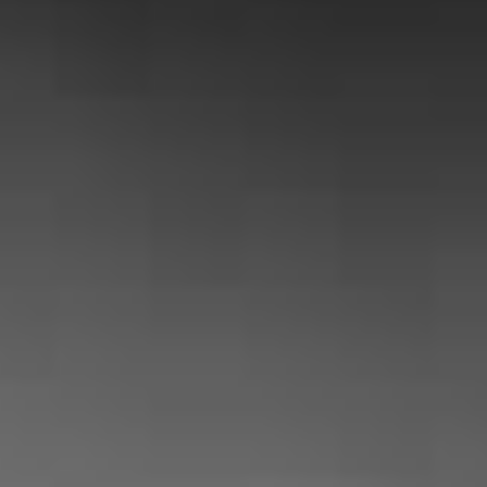
NOS CLIENTS
SONT
SATISFAITS
Audrey McDave
« Professionnel très aimable et honnête
! L’intervention a eu lieu suite à un
problème de serrure, c’est rapide
efficace et très raisonnable niveaux prix
! Je recommande vivement ce
professionnel »