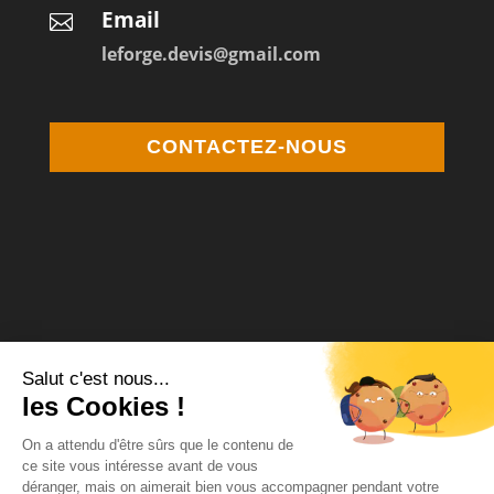
Email

leforge.devis@gmail.com
CONTACTEZ-NOUS
Médiateur de la consommation Agrée
MCP Médiation
12 square Desnouettes 75015 Paris