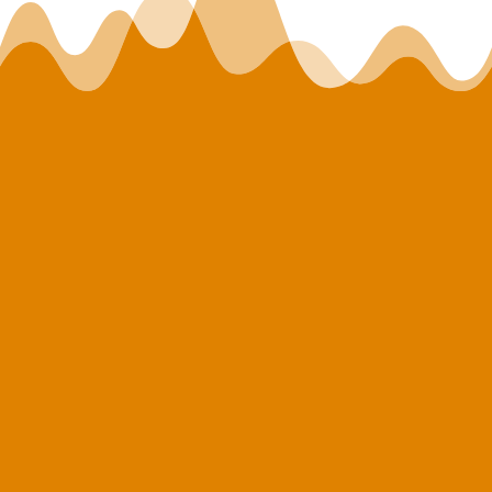
POURQUOI
CHOISIR
LEFORGE ET
FILS ?

ENTREPRISE DE BÂTIMENT
Nous sommes une société réputée de Seine-