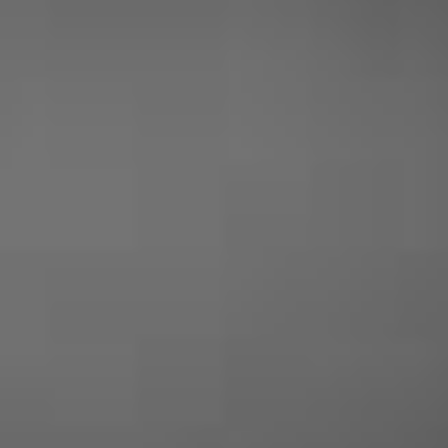
Yohan Corcos
« Entreprise tres serieuse, prix plus que
correct et travail soigné ! je suis ravi des
travaux effectués chez moi »
Dubois Yadere