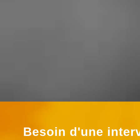
rapide efficace et très raisonnable
niveaux prix ! Je recommande
vivement ce professionnel »
Besoin d'une inter