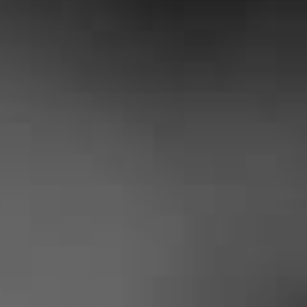
|
CLIENTS SONT SATIS
Yohan Corcos
« Entreprise tres serieuse, prix plus
que correct et travail soigné ! je suis
ravi des travaux effectués chez moi »