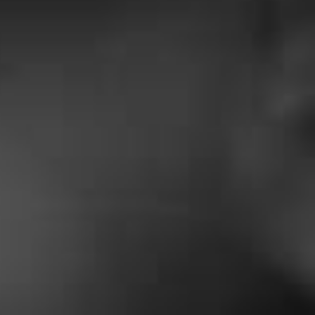
FAITS
Dubois Yadere
« Super travail . Bonne accueil
téléphonique. Ils sont réalisé
l’entretien de ma chaudière à un prix