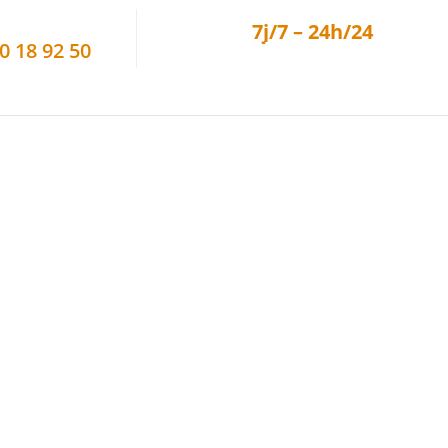
Intervention en urgence ou sur R
7j/7 – 24h/24
0 18 92 50
Particulier – Professionnel
Assainissement
Électricité
Vitrerie
Volets Roulants
hantereine