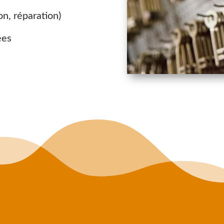
on, réparation)
ées