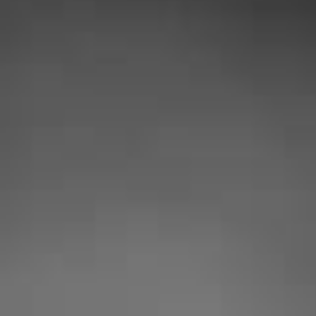
NOS 
Audrey McDave
« Professionnel très aimable et
honnête ! L’intervention a eu lieu
suite à un problème de serrure, c’est