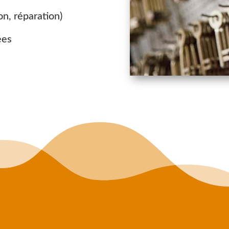
on, réparation)
ées