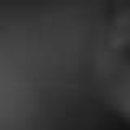
FAITS
Dubois Yadere
« Super travail . Bonne accueil
téléphonique. Ils sont réalisé
l’entretien de ma chaudière à un prix