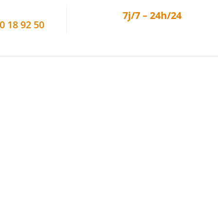
Intervention en urgence ou sur R
7j/7 – 24h/24
0 18 92 50
Particulier – Professionnel
Assainissement
Électricité
Vitrerie
Volets Roulants
un