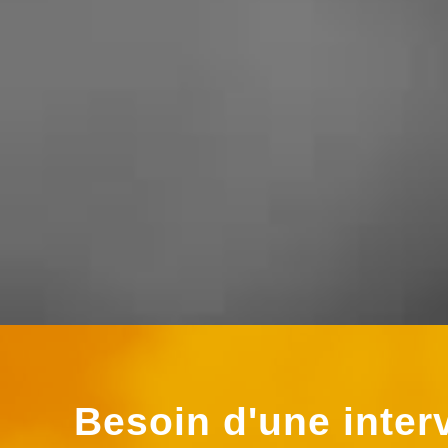
rapide efficace et très raisonnable
niveaux prix ! Je recommande
vivement ce professionnel »
Besoin d'une inter