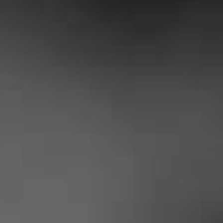
|
CLIENTS SONT SATIS
Yohan Corcos
« Entreprise tres serieuse, prix plus
que correct et travail soigné ! je suis
ravi des travaux effectués chez moi »