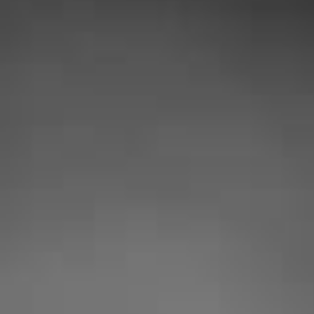
NOS 
Audrey McDave
« Professionnel très aimable et
honnête ! L’intervention a eu lieu
suite à un problème de serrure, c’est