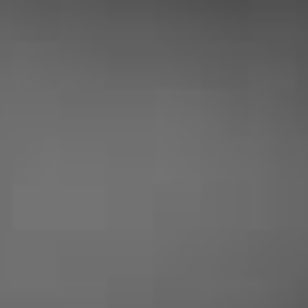
|
NOS CLIENTS SONT
SATISFAITS
Audrey McDave
« Professionnel très aimable et honnête
! L’intervention a eu lieu suite à un
problème de serrure, c’est rapide
efficace et très raisonnable niveaux prix
! Je recommande vivement ce