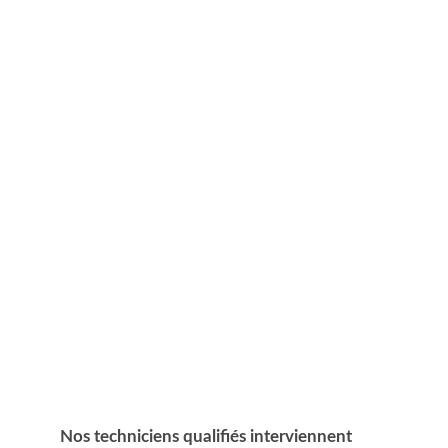
7j/7 – 24h/24
INTERVENTION EN 30 MINUTES
Nos techniciens qualifiés interviennent