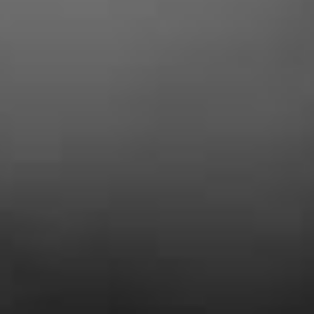
professionnel »
Yohan Corcos
« Entreprise tres serieuse, prix plus que
correct et travail soigné ! je suis ravi des
travaux effectués chez moi »