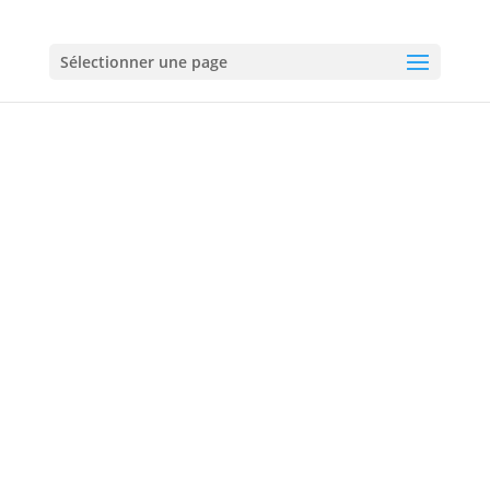
01 60 18 92 50
Sélectionner une page
Serrurerie à
Montévrain
01 60 18 92 50
06 60 60 72 60
Urgences :