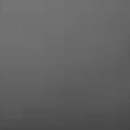
SONT
SATISFAITS
Audrey McDave
« Professionnel très aimable et honnête
! L’intervention a eu lieu suite à un
problème de serrure, c’est rapide
efficace et très raisonnable niveaux prix
! Je recommande vivement ce
professionnel »