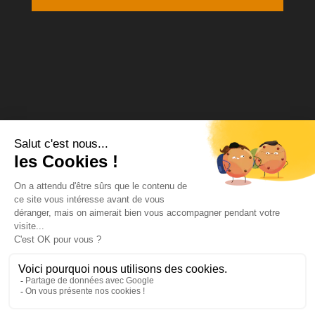
Médiateur de la consommation Agrée
MCP Médiation
12 square Desnouettes 75015 Paris
www.mcpmediation.org
contact@mcpmediation.org