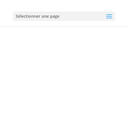
01 60 18 92 50
Sélectionner une page
Vitrerie à Roissy-en-Brie
01 60 18 92 50
06 60 60 72 60
Urgences :